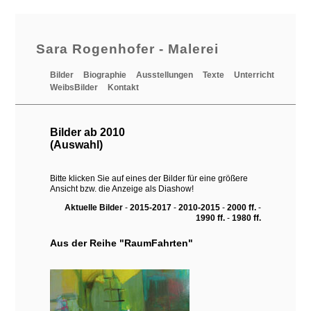
Sara Rogenhofer - Malerei
Bilder
Biographie
Ausstellungen
Texte
Unterricht
WeibsBilder
Kontakt
Bilder ab 2010
(Auswahl)
Bitte klicken Sie auf eines der Bilder für eine größere
Ansicht bzw. die Anzeige als Diashow!
Aktuelle Bilder
-
2015-2017
-
2010-2015
-
2000 ff.
-
1990 ff.
-
1980 ff.
Aus der Reihe "RaumFahrten"